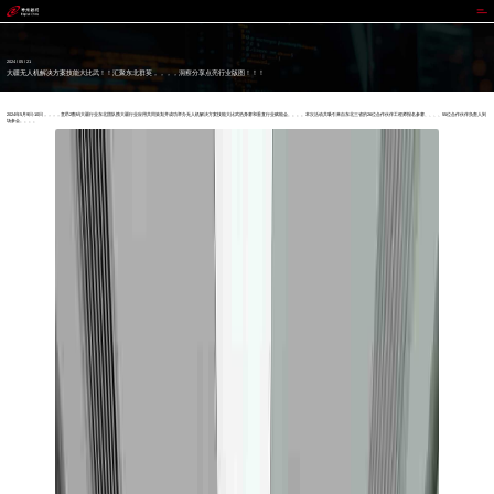
意昂2
2024 / 05 / 21
大疆无人机解决方案技能大比武！！汇聚东北群英，，，，洞察分享点亮行业版图！！！
2024年5月9日-10日，，，，意昂2数码大疆行业东北团队携大疆行业应用共同策划并成功举办无人机解决方案技能大比武热身赛和垂直行业赋能会。。。。本次活动共吸引来自东北三省的26位合作伙伴工程师报名参赛、、、、55位合作伙伴负责人到
场参会。。。。